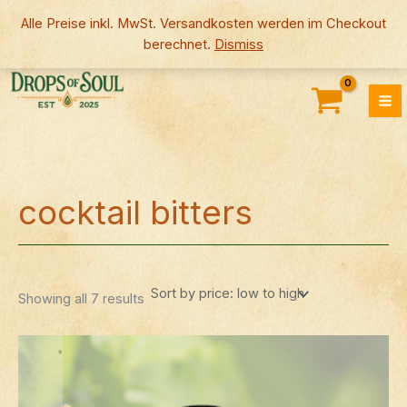
Skip
Alle Preise inkl. MwSt. Versandkosten werden im Checkout
to
berechnet.
Dismiss
content
Sorted
by
price:
low
to
high
cocktail bitters
Showing all 7 results