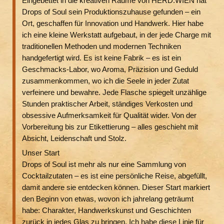
Eingebettet in die kreativen Räume von HERD.WIEN hat
Drops of Soul sein Produktionszuhause gefunden – ein
Ort, geschaffen für Innovation und Handwerk. Hier habe
ich eine kleine Werkstatt aufgebaut, in der jede Charge mit
traditionellen Methoden und modernen Techniken
handgefertigt wird. Es ist keine Fabrik – es ist ein
Geschmacks-Labor, wo Aroma, Präzision und Geduld
zusammenkommen, wo ich die Seele in jeder Zutat
verfeinere und bewahre. Jede Flasche spiegelt unzählige
Stunden praktischer Arbeit, ständiges Verkosten und
obsessive Aufmerksamkeit für Qualität wider. Von der
Vorbereitung bis zur Etikettierung – alles geschieht mit
Absicht, Leidenschaft und Stolz.
Unser Start
Drops of Soul ist mehr als nur eine Sammlung von
Cocktailzutaten – es ist eine persönliche Reise, abgefüllt,
damit andere sie entdecken können. Dieser Start markiert
den Beginn von etwas, wovon ich jahrelang geträumt
habe: Charakter, Handwerkskunst und Geschichten
zurück in jedes Glas zu bringen. Ich habe diese Linie für